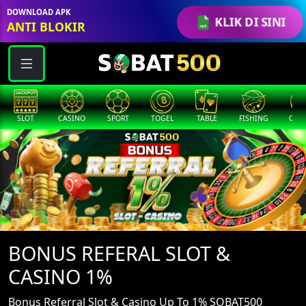
DOWNLOAD APK
KLIK DI SINI
ANTI BLOKIR
CASINO
SPORT
TOGEL
TABLE
FISHING
COCK F.
ARC
BONUS REFERAL SLOT &
CASINO 1%
Bonus Referral Slot & Casino Up To 1% SOBAT500