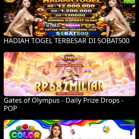
HADIAH TOGEL TERBESAR DI SOBAT500
Gates of Olympus - Daily Prize Drops -
POP