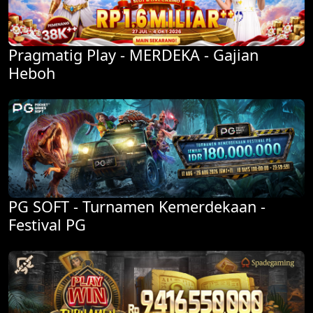
Pragmatig Play - MERDEKA - Gajian
Heboh
PG SOFT - Turnamen Kemerdekaan -
Festival PG