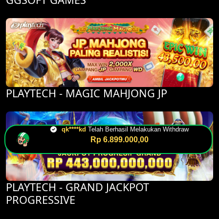
PLAYTECH - MAGIC MAHJONG JP
qk****kd
Telah Berhasil Melakukan Withdraw
Rp 6.899.000,00
PLAYTECH - GRAND JACKPOT
PROGRESSIVE