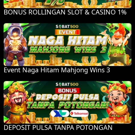
BONUS ROLLINGAN SLOT & CASINO 1%
Event Naga Hitam Mahjong Wins 3
DEPOSIT PULSA TANPA POTONGAN