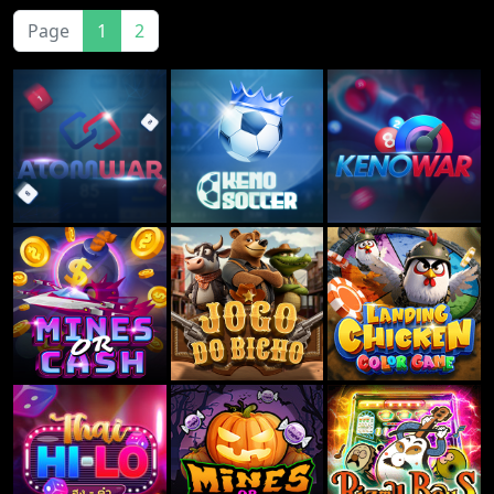
Page
1
2