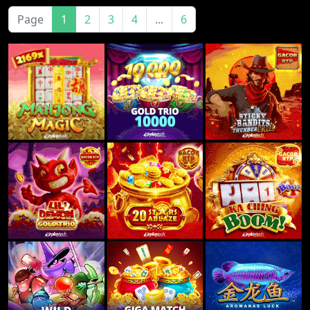
Page
1
2
3
4
...
6