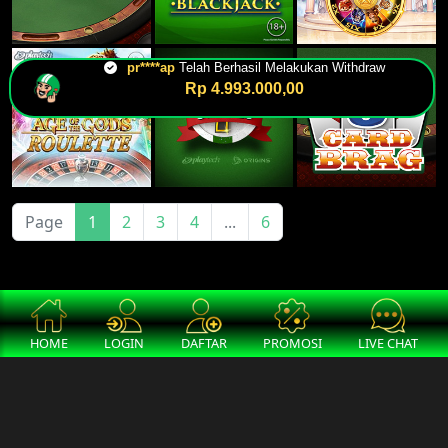
pr****ap
Telah Berhasil Melakukan Withdraw
Rp 4.993.000,00
Page
1
2
3
4
...
6
HOME
LOGIN
DAFTAR
PROMOSI
LIVE CHAT