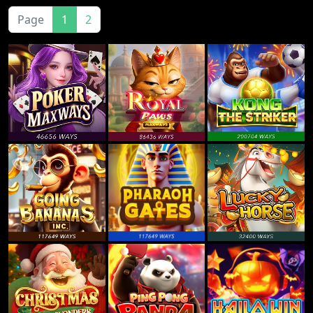
Page
1
2